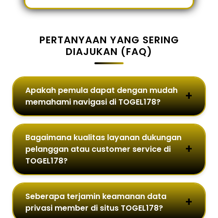
PERTANYAAN YANG SERING
DIAJUKAN (FAQ)
Apakah pemula dapat dengan mudah
memahami navigasi di TOGEL178?
Bagaimana kualitas layanan dukungan
pelanggan atau customer service di
TOGEL178?
Seberapa terjamin keamanan data
privasi member di situs TOGEL178?