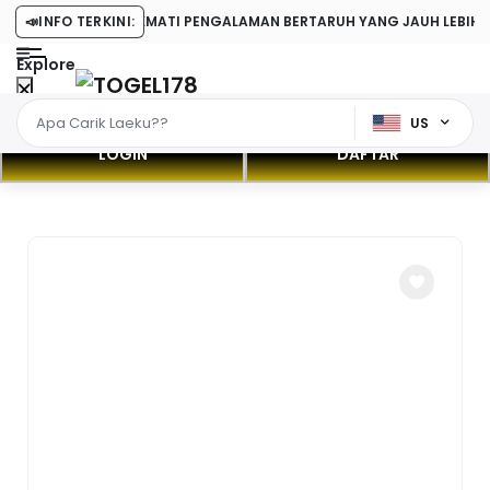
TI PENGALAMAN BERTARUH YANG JAUH LEBIH PRAKTIS DAN NYAMAN.
📣
INFO TERKINI:
Explore
US
LOGIN
DAFTAR