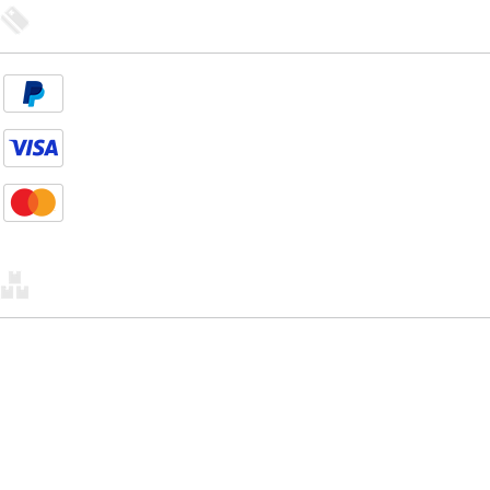
PAYMENT
Paypal
Visa
Mastercard
SHIPPING
Express Shipping
Fast Delivery
Standard Shipping