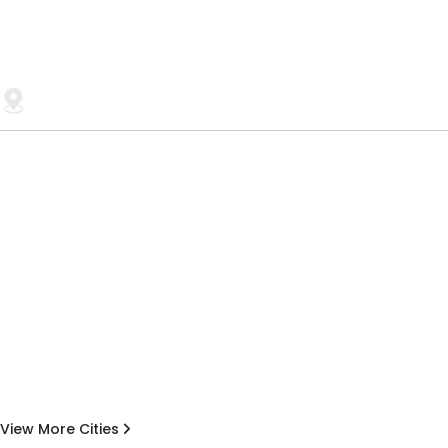
10+ Business Days
CITIES COVERED
Hongkong
Singapore
Toto Macau
Sydney
Taiwan
Japan
Cambodia
Jakarta
View More Cities