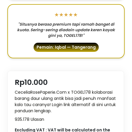
★★★★★
"Situsnya berasa premium tapi ramah banget di
kuota. Sering-sering diadain update keren kayak
gini ya, TOGEL178!"
Pemain: Iqbal — Tangerang
Rp10.000
CeceliaRosePaperie.Com x TOGEL178 kolaborasi
barang daur ulang antik bisa jadi penuh manfaat
kalo tau caranya! Login link alternatif di sini untuk
panduan lengkap.
935.178 Ulasan
Excluding VAT : VAT will be calculated on the