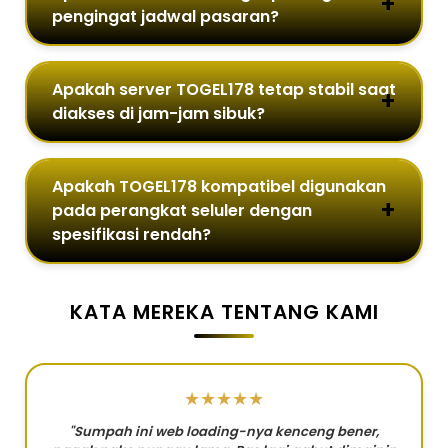
pengingat jadwal pasaran?
Apakah server TOGEL178 tetap stabil saat
diakses di jam-jam sibuk?
Apakah TOGEL178 kompatibel digunakan
pada perangkat seluler dengan
spesifikasi rendah?
KATA MEREKA TENTANG KAMI
★★★★★
"Sumpah ini web loading-nya kenceng bener,