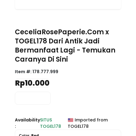
TOGEL178
CeceliaRosePaperie.Com x
TOGEL178 Dari Antik Jadi
Bermanfaat Lagi - Temukan
Caranya Di Sini
Item #:
178.777.999
Rp10.000
4.9 rating
Write a Review
Availability
SITUS
Imported from
:
TOGEL178
TOGEL178
Color :
Red