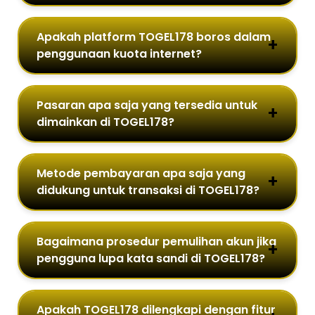
Apakah platform TOGEL178 boros dalam
penggunaan kuota internet?
Pasaran apa saja yang tersedia untuk
dimainkan di TOGEL178?
Metode pembayaran apa saja yang
didukung untuk transaksi di TOGEL178?
Bagaimana prosedur pemulihan akun jika
pengguna lupa kata sandi di TOGEL178?
Apakah TOGEL178 dilengkapi dengan fitur