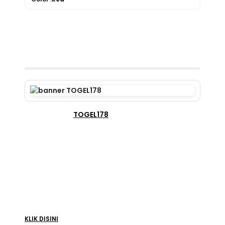
CeceliaRosePaperie.Com x TOGEL178 kolaborasi
barang daur ulang antik bisa jadi penuh manfaat
kalo tau caranya! Login link alternatif di sini untuk
panduan lengkap.
Powered by :
TOGEL178
Catatan:
Nikmati kemudahan dan kecepatan akses
tanpa hambatan hanya melalui link resmi TOGEL178.
Kami menyajikan pilihan pasaran terlengkap, sajian
informasi paling aktual, serta desain responsif yang pas
di semua jenis layar perangkat Anda. Didukung oleh
sistem server yang tangguh dan layanan pelanggan
nonstop setiap hari, TOGEL178 siap memberikan
pengalaman yang efisien, aman, dan memuaskan di
satu platform terpercaya.
KLIK DISINI
.