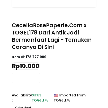
TOGEL178
CeceliaRosePaperie.Com x
TOGEL178 Dari Antik Jadi
Bermanfaat Lagi - Temukan
Caranya Di Sini
Item #:
178.777.999
Rp10.000
4.9 rating
Write a Review
Availability
SITUS
Imported from
:
TOGEL178
TOGEL178
Color :
Red