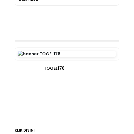
CeceliaRosePaperie.Com x TOGEL178 kolaborasi
barang daur ulang antik bisa jadi penuh manfaat
kalo tau caranya! Login link alternatif di sini untuk
panduan lengkap.
Powered by :
TOGEL178
Catatan:
Nikmati kemudahan dan kecepatan akses
tanpa hambatan hanya melalui link resmi TOGEL178.
Kami menyajikan pilihan pasaran terlengkap, sajian
informasi paling aktual, serta desain responsif yang pas
di semua jenis layar perangkat Anda. Didukung oleh
sistem server yang tangguh dan layanan pelanggan
nonstop setiap hari, TOGEL178 siap memberikan
pengalaman yang efisien, aman, dan memuaskan di
satu platform terpercaya.
KLIK DISINI
.