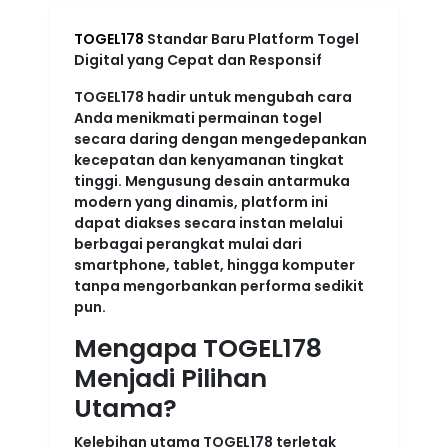
TOGEL178
Standar Baru Platform Togel
Digital yang Cepat dan Responsif
TOGEL178 hadir untuk mengubah cara
Anda menikmati permainan togel
secara daring dengan mengedepankan
kecepatan dan kenyamanan tingkat
tinggi. Mengusung desain antarmuka
modern yang dinamis, platform ini
dapat diakses secara instan melalui
berbagai perangkat mulai dari
smartphone, tablet, hingga komputer
tanpa mengorbankan performa sedikit
pun.
Mengapa TOGEL178
Menjadi Pilihan
Utama?
Kelebihan utama TOGEL178 terletak