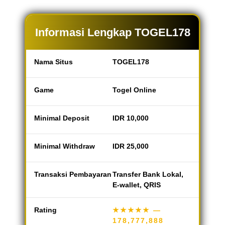
Informasi Lengkap TOGEL178
Nama Situs
TOGEL178
Game
Togel Online
Minimal Deposit
IDR 10,000
Minimal Withdraw
IDR 25,000
Transaksi Pembayaran
Transfer Bank Lokal,
E-wallet, QRIS
Rating
★★★★★
—
178,777,888