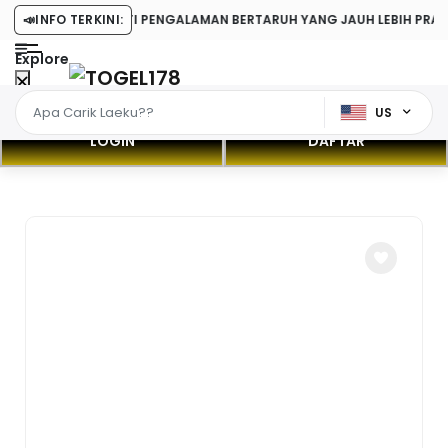
PENGALAMAN BERTARUH YANG JAUH LEBIH PRAKTIS DAN NYAMAN.
📣
INFO TERKINI:
Explore
US
LOGIN
DAFTAR