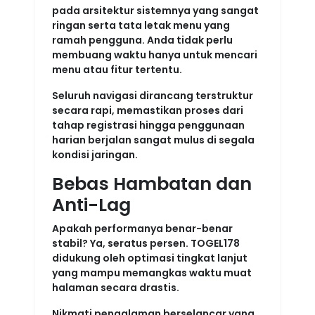
pada arsitektur sistemnya yang sangat
ringan serta tata letak menu yang
ramah pengguna. Anda tidak perlu
membuang waktu hanya untuk mencari
menu atau fitur tertentu.
Seluruh navigasi dirancang terstruktur
secara rapi, memastikan proses dari
tahap registrasi hingga penggunaan
harian berjalan sangat mulus di segala
kondisi jaringan.
Bebas Hambatan dan
Anti-Lag
Apakah performanya benar-benar
stabil? Ya, seratus persen. TOGEL178
didukung oleh optimasi tingkat lanjut
yang mampu memangkas waktu muat
halaman secara drastis.
Nikmati pengalaman berselancar yang