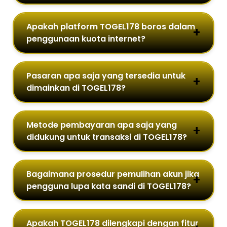
Apakah platform TOGEL178 boros dalam
penggunaan kuota internet?
Pasaran apa saja yang tersedia untuk
dimainkan di TOGEL178?
Metode pembayaran apa saja yang
didukung untuk transaksi di TOGEL178?
Bagaimana prosedur pemulihan akun jika
pengguna lupa kata sandi di TOGEL178?
Apakah TOGEL178 dilengkapi dengan fitur