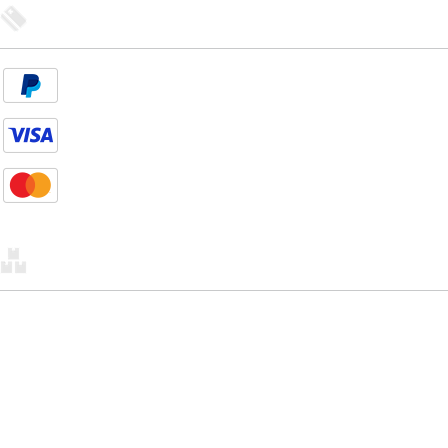
PAYMENT
Paypal
Visa
Mastercard
SHIPPING
Express Shipping
Fast Delivery
Standard Shipping