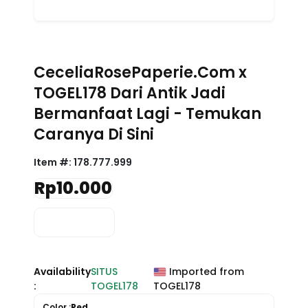
TOGEL178
CeceliaRosePaperie.Com x
TOGEL178 Dari Antik Jadi
Bermanfaat Lagi - Temukan
Caranya Di Sini
Item #:
178.777.999
Rp10.000
4.9 rating
Write a Review
Availability
SITUS
Imported from
:
TOGEL178
TOGEL178
Color :
Red