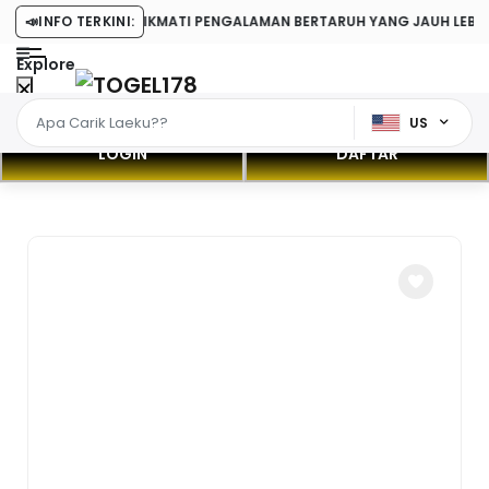
MATI PENGALAMAN BERTARUH YANG JAUH LEBIH PRAKTIS DAN NYAMAN.
📣
INFO TERKINI:
Explore
US
LOGIN
DAFTAR